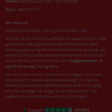
Adresse
Falsterbovägen 245, 23591 Vellinge
Org.nr.
556597-9712
Om Velltra.se
Velkommen til Velltra – En tryg handel siden 1993
Med over 30 år i branchen er Velltra det oplagte valg for både
gør-det-selv-folk og professionelle. Vi kombinerer solid
erfaring og personlig service med en moderne webshop, der
tilbyder et af markedets bredeste sortimenter. Hos os finder
du over 60.000 artikler inden for alt fra
byggematerialer, el
og VVS til værktøj, hus og have
.
Uanset om du renoverer badeværelset, bygger ny terrasse
eller leder efter smarte sikkerhedsløsninger, får du altid
kvalitetsprodukter fra velkendte brands til den helt rigtige
pris. Når du vælger os, vælger du en stabil partner – din
tryghed for en succesfuld investering i dit projekt.