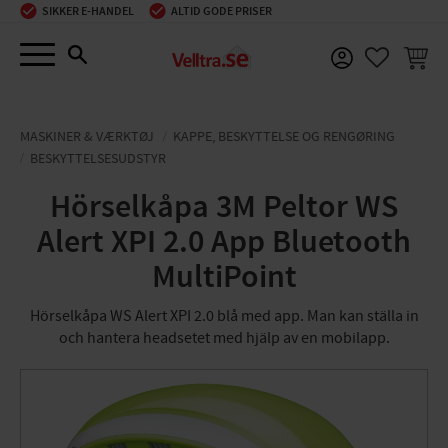
SIKKER E-HANDEL
ALTID GODE PRISER
Menu
INDKØ
FAVORIT
MASKINER & VÆRKTØJ
KAPPE, BESKYTTELSE OG RENGØRING
BESKYTTELSESUDSTYR
Hörselkåpa 3M Peltor WS
Alert XPI 2.0 App Bluetooth
MultiPoint
Hörselkåpa WS Alert XPI 2.0 blå med app. Man kan ställa in
och hantera headsetet med hjälp av en mobilapp.