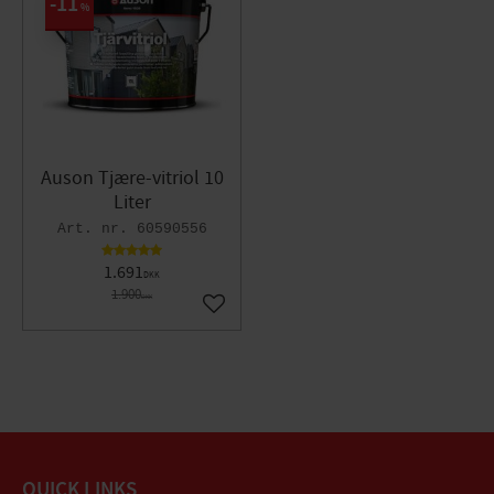
11
%
Auson Tjære-vitriol 10
Liter
60590556
1.691
DKK
1.900
DKK
Gem som favorit
QUICK LINKS