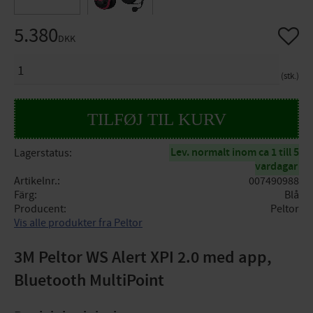
5.380
Gem so
DKK
ANTAL
stk.
Lev. normalt inom ca 1 till 5
Lagerstatus
vardagar
Artikelnr.
007490988
Färg
Blå
Producent
Peltor
Vis alle produkter fra Peltor
3M Peltor WS Alert XPI 2.0 med app,
Bluetooth MultiPoint