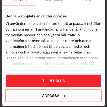
Denna webbplats använder cookies
Bliv den første, der giver en bedømmelse.
Vi använder enhetsidentifierare för att anpassa innehållet
och annonserna till användarna, tillhandahålla funktioner
för sociala medier och analysera vår trafik. Vi
vidarebefordrar även sådana identifierare och annan
information från din enhet till de sociala medier och
Populära produkter
annons- och analysföretag som vi samarbetar med.
Dessa kan i sin tur kombinera informationen med annan
information som du har tillhandahållit eller som de har
samlat in när du har använt deras tjänster.
11
%
TILLÅT ALLA
ANPASSA